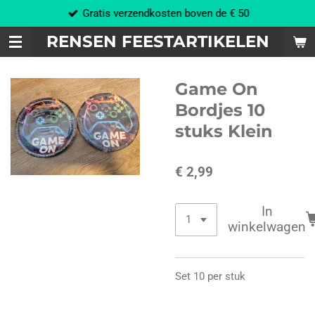
Gratis verzendkosten boven de € 50
Ga
direct
RENSEN FEESTARTIKELEN
naar
de
hoofdinhoud
Game On
Bordjes 10
stuks Klein
€ 2,99
In
winkelwagen
Set 10 per stuk