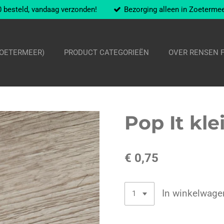
 besteld, vandaag verzonden!
Bezorging alleen in Zoeterme
ZOETERMEER)
PRODUCT CATEGORIEËN
OVER RENSEN 
Pop It kle
€ 0,75
In winkelwage