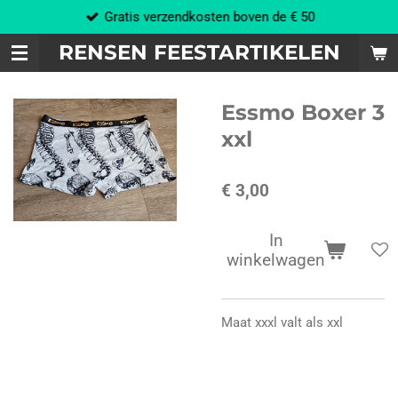
Gratis verzendkosten boven de € 50
Ga
direct
RENSEN FEESTARTIKELEN
naar
de
hoofdinhoud
Essmo Boxer 3
xxl
€ 3,00
In
winkelwagen
Maat xxxl valt als xxl