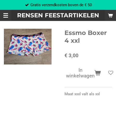
Gratis verzendkosten boven de € 50
Ga
direct
RENSEN FEESTARTIKELEN
naar
de
hoofdinhoud
Essmo Boxer
4 xxl
€ 3,00
In
winkelwagen
Maat xxxl valt als xxl