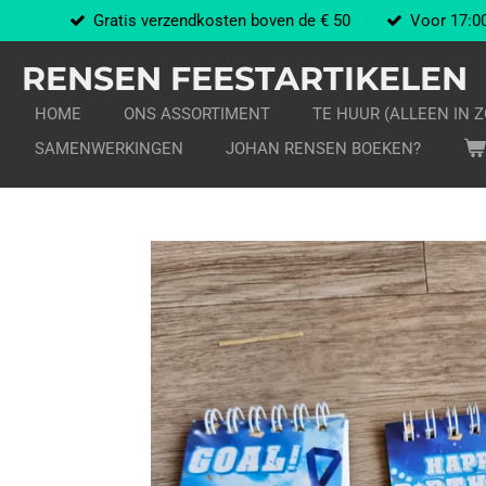
Gratis verzendkosten boven de € 50
Voor 17:00
Ga
direct
RENSEN FEESTARTIKELEN
naar
de
HOME
ONS ASSORTIMENT
TE HUUR (ALLEEN IN 
hoofdinhoud
SAMENWERKINGEN
JOHAN RENSEN BOEKEN?