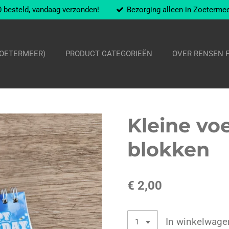
 besteld, vandaag verzonden!
Bezorging alleen in Zoeterme
ZOETERMEER)
PRODUCT CATEGORIEËN
OVER RENSEN 
Kleine voe
blokken
€ 2,00
In winkelwage