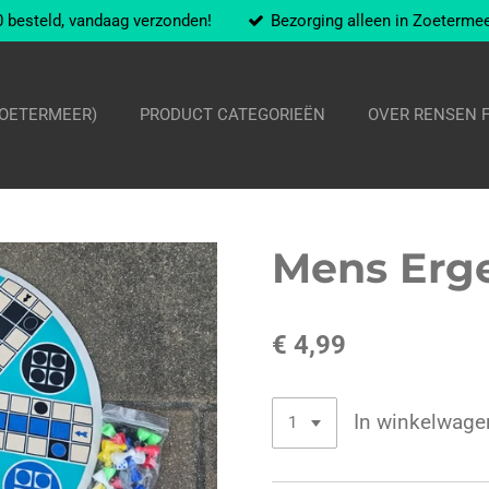
 besteld, vandaag verzonden!
Bezorging alleen in Zoeterme
ZOETERMEER)
PRODUCT CATEGORIEËN
OVER RENSEN 
Mens Erge
€ 4,99
In winkelwage