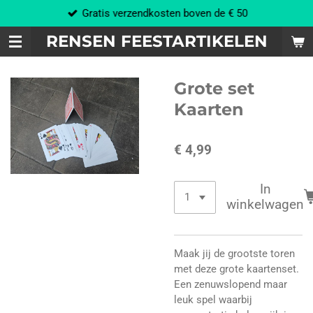
Gratis verzendkosten boven de € 50
Ga
direct
RENSEN FEESTARTIKELEN
naar
de
hoofdinhoud
Grote set
Kaarten
€ 4,99
In
winkelwagen
Maak jij de grootste toren
met deze grote kaartenset.
Een zenuwslopend maar
leuk spel waarbij